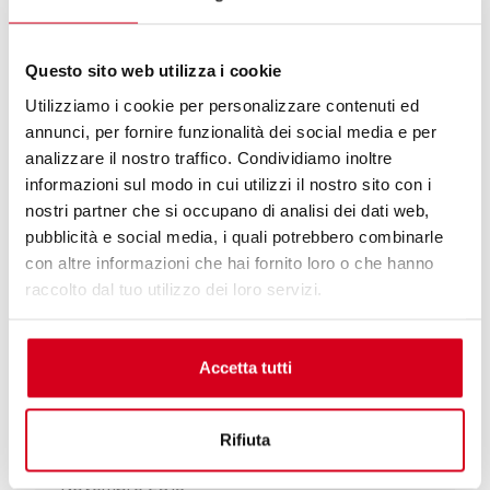
Luglio 2021
Giugno 2021
Maggio 2021
Questo sito web utilizza i cookie
Aprile 2021
Utilizziamo i cookie per personalizzare contenuti ed
Marzo 2021
annunci, per fornire funzionalità dei social media e per
Novembre 2020
analizzare il nostro traffico. Condividiamo inoltre
Ottobre 2020
informazioni sul modo in cui utilizzi il nostro sito con i
Settembre 2020
nostri partner che si occupano di analisi dei dati web,
Agosto 2020
pubblicità e social media, i quali potrebbero combinarle
Luglio 2020
con altre informazioni che hai fornito loro o che hanno
Giugno 2020
raccolto dal tuo utilizzo dei loro servizi.
Maggio 2020
Aprile 2020
Marzo 2020
Accetta tutti
Febbraio 2020
Gennaio 2020
Novembre 2019
Rifiuta
Ottobre 2019
Novembre 2018