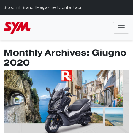
Skip to main content
Scopri il Brand
Magazine
Contattaci
Monthly Archives: Giugno
2020