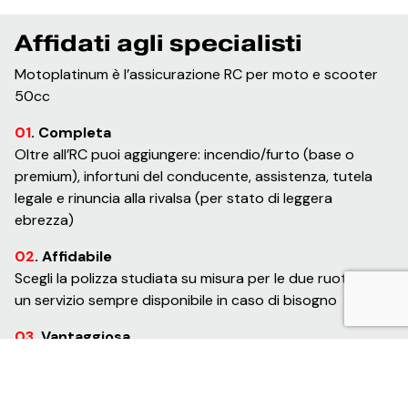
Affidati agli specialisti
Motoplatinum è l’assicurazione RC per moto e scooter
50cc
01
. Completa
Oltre all’RC puoi aggiungere: incendio/furto (base o
premium), infortuni del conducente, assistenza, tutela
legale e rinuncia alla rivalsa (per stato di leggera
ebrezza)
02
. Affidabile
Scegli la polizza studiata su misura per le due ruote con
un servizio sempre disponibile in caso di bisogno
03
. Vantaggiosa
Basta un minuto per calcolare il tuo preventivo e
risparmiare fino al 60% sulla polizza RC