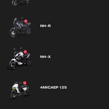
NH-R
NH-X
4MICAEP 125