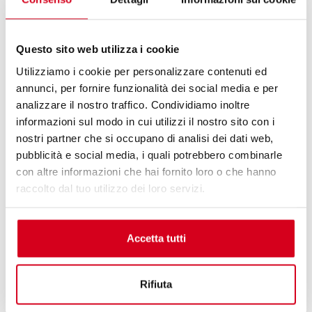
del legittimo interesse in quanto esiste una relazione
pertinente e appropriata tra l’interessato e il titolare del
trattamento motivata dal fatto che i trattamenti sopra
Questo sito web utilizza i cookie
riportati vengono determinati dalla richiesta di contatto
Utilizziamo i cookie per personalizzare contenuti ed
o di iscrizione ai servizi da parte dell’utente. Al fondo dei
annunci, per fornire funzionalità dei social media e per
form di contatto viene indicata specifica informativa e
analizzare il nostro traffico. Condividiamo inoltre
l’utente viene invitato a manifestare il proprio consenso
informazioni sul modo in cui utilizzi il nostro sito con i
spuntando la specifica casella. L’assenza di tale
nostri partner che si occupano di analisi dei dati web,
manifestazione di consenso non consente di poter inviare
pubblicità e social media, i quali potrebbero combinarle
la propria richiesta.
con altre informazioni che hai fornito loro o che hanno
raccolto dal tuo utilizzo dei loro servizi.
6. Modalità del trattamento –
Conservazione
Accetta tutti
I trattamenti effettuati tramite l’ausilio di strumenti
cartacei /informatici con modalità e strumenti volti a
garantire la massima sicurezza e riservatezza, non
Rifiuta
prevedono l’impiego di processi decisionali automatizzati.