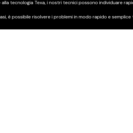
 alla tecnologia Texa, i nostri tecnici possono individuare rap
casi, è possibile risolvere i problemi in modo rapido e sempli
iamo esclusivamente lubrificanti Fuchs Silkolene di alta qualità
 della tua moto.
otifiche tramite l’app MySym per essere sempre aggiornato su
empre nelle mani giuste.
e dei problemi in tempi brevi.
di alta qualità.
ualificato e costantemente aggiornato.
izio di assistenza. È un impegno a lungo termine per offrire ai
el marchio SYM.