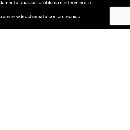
idamente qualsiasi problema e intervenire in
ce tramite videochiamata con un tecnico
 e ricambi originali SYM per garantire
lle campagne di manutenzione e sugli
 nostri clienti un’esperienza di guida senza