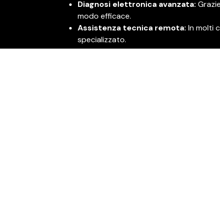
Diagnosi elettronica avanzata:
Grazie
modo efficace.
Assistenza tecnica remota:
In molti 
specializzato.
Lubrificanti e ricambi originali:
Utilizz
massime prestazioni e durata nel tempo
Notifiche personalizzate:
Riceverai n
interventi necessari per la tua moto.
I vantaggi di Sym Best Care:
Tranquillità:
Saprai che la tua moto è s
Efficienza:
Interventi rapidi e risoluzion
Qualità:
Utilizzo di strumenti e prodotti 
Professionalità:
Personale altamente q
Perché scegliere Sym Best Care?
Sym Best Care è molto più di un semplice serv
preoccupazioni e per rafforzare l’identità d