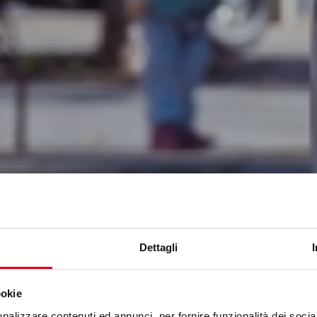
Dettagli
ookie
nalizzare contenuti ed annunci, per fornire funzionalità dei socia