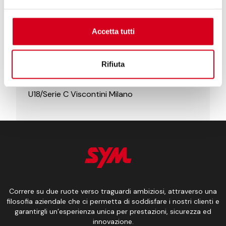
SYM premiata ai Vero Volley Awards
Nuovi SYM TTLBT e Cruisym 400: la
Accetta tutti
rivoluzione dei maxiscooter arriva in Europa
Le atlete della SYM Viscontini a lezione di
guida responsabile con SYM
Rifiuta
SYM partner dell’evento True Love Impact
SYM Italia è il nuovo Title Sponsor della
U18/Serie C Viscontini Milano
Correre su due ruote verso traguardi ambiziosi, attraverso una
filosofia aziendale che ci permetta di soddisfare i nostri clienti e
garantirgli un’esperienza unica per prestazioni, sicurezza ed
innovazione.