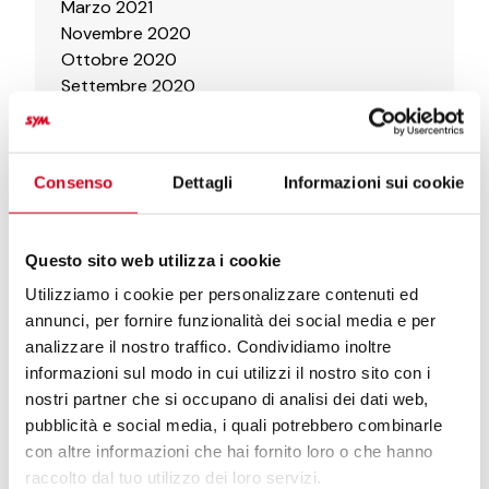
Marzo 2021
Novembre 2020
Ottobre 2020
Settembre 2020
Agosto 2020
Luglio 2020
Giugno 2020
Consenso
Dettagli
Informazioni sui cookie
Maggio 2020
Aprile 2020
Marzo 2020
Questo sito web utilizza i cookie
Febbraio 2020
Gennaio 2020
Utilizziamo i cookie per personalizzare contenuti ed
Novembre 2019
annunci, per fornire funzionalità dei social media e per
Ottobre 2019
analizzare il nostro traffico. Condividiamo inoltre
Novembre 2018
informazioni sul modo in cui utilizzi il nostro sito con i
nostri partner che si occupano di analisi dei dati web,
pubblicità e social media, i quali potrebbero combinarle
con altre informazioni che hai fornito loro o che hanno
Articoli recenti
raccolto dal tuo utilizzo dei loro servizi.