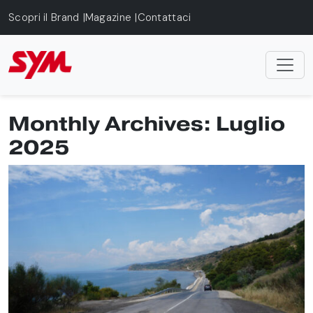
Skip to main content
Scopri il Brand
Magazine
Contattaci
Monthly Archives: Luglio
2025