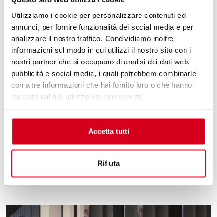
Utilizziamo i cookie per personalizzare contenuti ed
SCOOTER
annunci, per fornire funzionalità dei social media e per
Italia on the road: alla scoperta
analizzare il nostro traffico. Condividiamo inoltre
informazioni sul modo in cui utilizzi il nostro sito con i
dell’Abruzzo a bordo del proprio
nostri partner che si occupano di analisi dei dati web,
scooter
pubblicità e social media, i quali potrebbero combinarle
Con l’arrivo della bella stagione cresce la voglia di
con altre informazioni che hai fornito loro o che hanno
organizzare gite ed avventure a bordo del proprio
raccolto dal tuo utilizzo dei loro servizi.
scooter Sym. Il mezzo a due ruote è il migliore per
scoprire i più bei paesaggi marittimi, collinari e montani
dell’Abruzzo. In sella al proprio scooter marchiato Sym è
Accetta tutti
possibile testare le prestazioni del proprio mezzo tra le
[…]
Rifiuta
Leggi