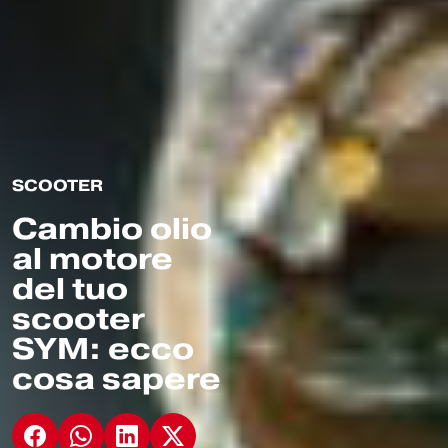
SCOOTER
Cambio olio
al motore
del tuo
scooter
SYM: ecco
cosa sapere