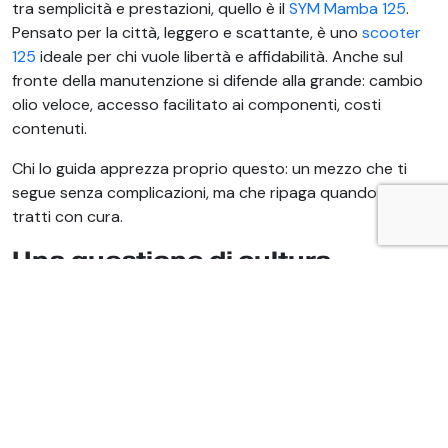
tra semplicità e prestazioni, quello è il
SYM Mamba 125
.
Pensato per la città, leggero e scattante, è uno
scooter
125
ideale per chi vuole libertà e affidabilità. Anche sul
fronte della manutenzione si difende alla grande: cambio
olio veloce, accesso facilitato ai componenti, costi
contenuti.
Chi lo guida apprezza proprio questo: un mezzo che ti
segue senza complicazioni, ma che ripaga quando lo
tratti con cura.
Una questione di cultura
meccanica
Saper quando e come prendersi cura del proprio scooter
non è solo una responsabilità tecnica, ma un modo di
pensare. Il cambio dell’olio, apparentemente banale, è uno
degli interventi più incisivi sulla qualità della guida. Una
manutenzione puntuale, fatta da chi sa dove mettere le
mani, significa meno rischi, più sicurezza e una guida