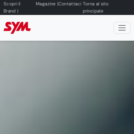
Skip to main content
Scopri il
Magazine
Contattaci
Torna al sito
Brand
principale