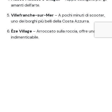
amanti dell’arte.
Villefranche-sur-Mer
– A pochi minuti di scooter,
uno dei borghi più belli della Costa Azzurra.
Èze Village
– Arroccato sulla roccia, offre una vista
indimenticabile.
Cannes e Antibes
– Perfette per una gita di un
giorno lungo la costa.
I migliori scooter SYM per un
viaggio a Nizza
Per affrontare un viaggio come questo, servono
scooter
agili ma confortevoli
, capaci di adattarsi sia alle
stradine cittadine che ai tratti costieri panoramici.
Ecco i modelli
SYM consigliati
per un’esperienza perfetta
a Nizza e in Costa Azzurra: