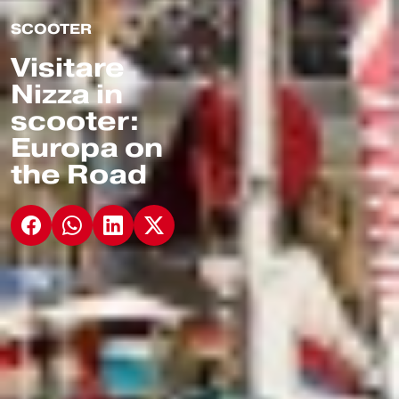
SCOOTER
Visitare
Nizza in
scooter:
Europa on
the Road