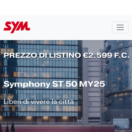
Skip to main content
Scopri il Brand
Magazine
Contattaci
PREZZO DI LISTINO €2.599 F.C.
Symphony ST 50 MY25
Liberi di vivere la città