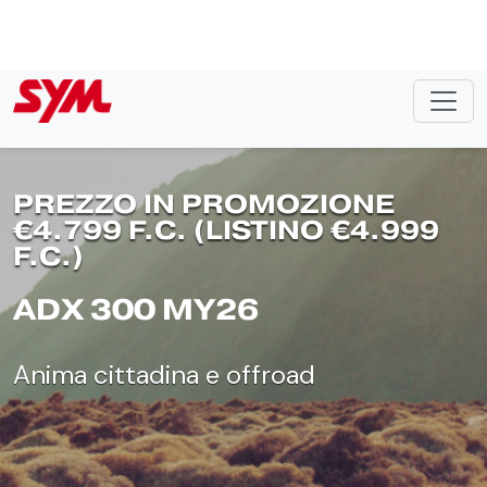
Skip to main content
Scopri il Brand
Magazine
Contattaci
PREZZO IN PROMOZIONE
€4.799 F.C. (LISTINO €4.999
F.C.)
ADX 300 MY26
Anima cittadina e offroad