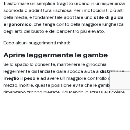
trasformare un semplice tragitto urbano in un’esperienza
scomoda o addirittura rischiosa. Per i motociclisti più alti
della media, è fondamentale adottare uno
stile di guida
ergonomico
, che tenga conto della maggiore lunghezza
degli arti, del busto e del baricentro più elevato.
Ecco alcuni suggerimenti mirati:
Aprire leggermente le gambe
Se lo spazio lo consente, mantenere le ginocchia
leggermente distanziate dalla scocca aiuta a
distribuire
meglio il peso
e ad avere un maggiore controllo del
mezzo. Inoltre, questa posizione evita che le gambe
rimangano troppo piegate, riducendo lo stress articolare
nei percorsi lunghi.
Regolare la seduta (se possibile)
Alcuni scooter permettono di montare selle aftermarket
più alte o con imbottitura maggiorata. Questa semplice