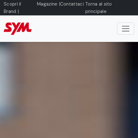
Skip to main content
Scopri il
Magazine
Contattaci
Torna al sito
Brand
principale