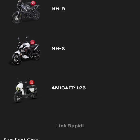
NH-R
NH-X
4MICAEP 125
Link Rapidi
Sym Best Care