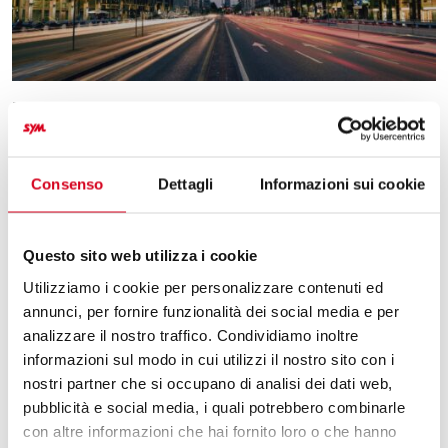
EVENTI
Le cinque regole da seguire per
una guida sicura in città con lo
Consenso
Dettagli
Informazioni sui cookie
scooter
In città, lo scooter è il mezzo ideale per muoversi
Questo sito web utilizza i cookie
rapidamente, evitare il traffico e ridurre i tempi morti. Ma
proprio perché si guida in mezzo a mille stimoli — auto,
Utilizziamo i cookie per personalizzare contenuti ed
autobus, biciclette, pedoni, semafori — è fondamentale
annunci, per fornire funzionalità dei social media e per
adottare uno stile di guida attento e responsabile. Una
analizzare il nostro traffico. Condividiamo inoltre
guida distratta può trasformare un semplice
informazioni sul modo in cui utilizzi il nostro sito con i
spostamento urbano […]
nostri partner che si occupano di analisi dei dati web,
pubblicità e social media, i quali potrebbero combinarle
Leggi
con altre informazioni che hai fornito loro o che hanno